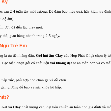
h Kỳ
c sau 2-4 tuần tùy môi trường. Để đảm bảo hiệu quả, hãy kiểm tra địn
hị độ ẩm).
m ướt, đã đến lúc thay mới.
ay thế, giao hàng nhanh trong 2-5 ngày.
 Ngủ Trẻ Em
ng là ưu tiên hàng đầu.
Gói hút ẩm Clay
của Hợp Phát là lựa chọn lý t
 Đặc biệt, chọn gói có chất liệu
vải không dệt
sẽ an toàn hơn và có thể 
tiếp xúc, phù hợp cho chăn ga và đồ chơi.
c gần giường để bảo vệ sức khỏe hô hấp.
hát?
a Gel và Clay
chất lượng cao, đạt tiêu chuẩn an toàn cho gia đình và m