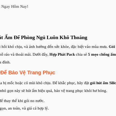
át Ngay Hôm Nay!
út Ẩm Để Phòng Ngủ Luôn Khô Thoáng
 hôi khó chịu, và ảnh hưởng đến sức khỏe, đặc biệt vào mùa mưa.
Gói
hô ráo và thoải mái. Dưới đây,
Hợp Phát Pack
chia sẻ
5 mẹo chống ẩm
a đình.
 Để Bảo Vệ Trang Phục
 ga bị mốc hoặc có mùi khó chịu. Để khắc phục, hãy đặt
gói hút ẩm Sili
nhỏ gọn này sẽ hút ẩm hiệu quả, bảo vệ trang phục khỏi hư hỏng.
ể thay thế khi gói no nước.
ọn, an toàn, và giá cả hợp lý.