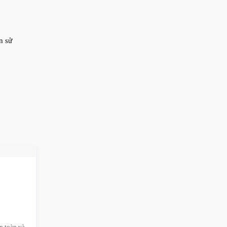
n sử
n toàn và