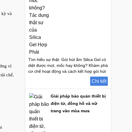
h kỳ và
Tìm hiểu sự thật: Gói hút ẩm Silica Gel có
diệt được mọt, mốc hay không? Khám phá
ưởng vì
cơ chế hoạt động và cách kết hợp gói hút
tái chế,
oxy để bảo quản hàng hóa hiệu quả nhất.
Chi tiết
Giải pháp bảo quản thiết bị
điện tử, đồng hồ và nữ
trang vào mùa mưa
ôi