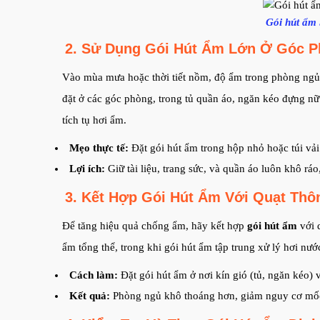
Gói hút ẩm 
2. Sử Dụng Gói Hút Ẩm Lớn Ở Góc 
Vào mùa mưa hoặc thời tiết nồm, độ ẩm trong phòng ngủ
đặt ở các góc phòng, trong tủ quần áo, ngăn kéo đựng nữ 
tích tụ hơi ẩm.
Mẹo thực tế:
Đặt gói hút ẩm trong hộp nhỏ hoặc túi vả
Lợi ích:
Giữ tài liệu, trang sức, và quần áo luôn khô rá
3. Kết Hợp Gói Hút Ẩm Với Quạt Thô
Để tăng hiệu quả chống ẩm, hãy kết hợp
gói hút ẩm
với 
ẩm tổng thể, trong khi gói hút ẩm tập trung xử lý hơi nư
Cách làm:
Đặt gói hút ẩm ở nơi kín gió (tủ, ngăn kéo) 
Kết quả:
Phòng ngủ khô thoáng hơn, giảm nguy cơ mốc