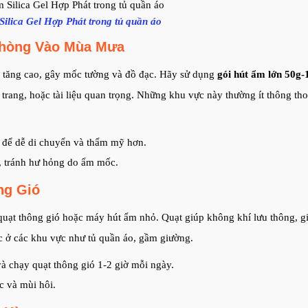
Silica Gel Hợp Phát trong tủ quần áo
Phòng Vào Mùa Mưa
 tăng cao, gây mốc tường và đồ đạc. Hãy sử dụng
gói hút ẩm lớn 50g-
trang, hoặc tài liệu quan trọng. Những khu vực này thường ít thông th
i để dễ di chuyển và thẩm mỹ hơn.
o, tránh hư hỏng do ẩm mốc.
ng Gió
quạt thông gió hoặc máy hút ẩm nhỏ. Quạt giúp không khí lưu thông, g
ớc ở các khu vực như tủ quần áo, gầm giường.
và chạy quạt thông gió 1-2 giờ mỗi ngày.
 và mùi hôi.