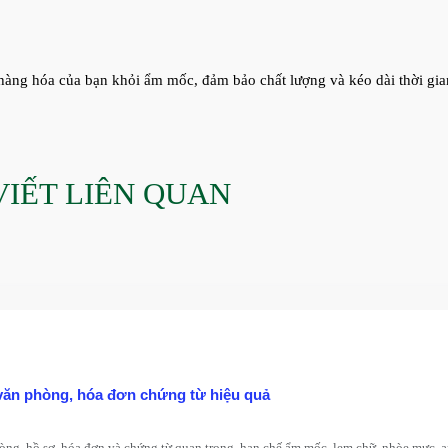
hàng hóa của bạn khỏi ẩm mốc, đảm bảo chất lượng và kéo dài thời gia
VIẾT LIÊN QUAN
u văn phòng, hóa đơn chứng từ hiệu quả
hòng, hồ sơ, hóa đơn và chứng từ quan trọng, hạn chế ẩm mốc, lem chữ, nhòe mực, a