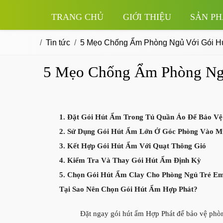
TRANG CHỦ
GIỚI THIỆU
SẢN P
Tin tức
5 Mẹo Chống Ẩm Phòng Ngủ Với Gói H
5 Mẹo Chống Ẩm Phòng Ng
1. Đặt Gói Hút Ẩm Trong Tủ Quần Áo Để Bảo Vệ
2. Sử Dụng Gói Hút Ẩm Lớn Ở Góc Phòng Vào 
3. Kết Hợp Gói Hút Ẩm Với Quạt Thông Gió
4. Kiểm Tra Và Thay Gói Hút Ẩm Định Kỳ
5. Chọn Gói Hút Ẩm Clay Cho Phòng Ngủ Trẻ E
Tại Sao Nên Chọn Gói Hút Ẩm Hợp Phát?
Đặt ngay gói hút ẩm Hợp Phát để bảo vệ phò