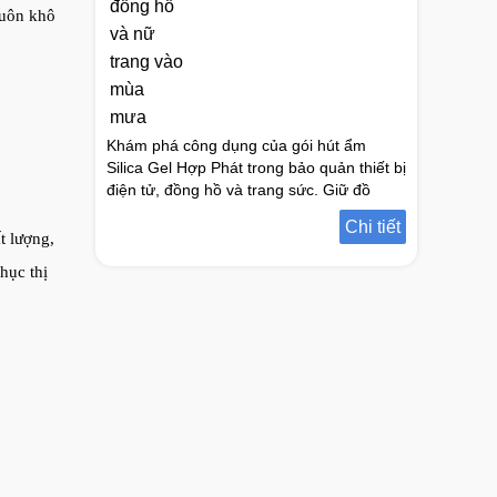
luôn khô
Khám phá công dụng của gói hút ẩm
Silica Gel Hợp Phát trong bảo quản thiết bị
điện tử, đồng hồ và trang sức. Giữ đồ
dùng khô ráo, chống ẩm mốc hiệu quả
Chi tiết
trong mùa mưa.
t lượng,
hục thị