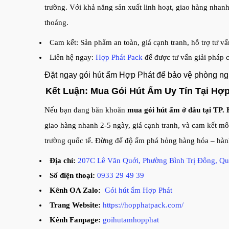
trường. Với khả năng sản xuất linh hoạt, giao hàng nhanh
thoáng.
Cam kết: Sản phẩm an toàn, giá cạnh tranh, hỗ trợ tư vấ
Liên hệ ngay:
Hợp Phát Pack
để được tư vấn giải pháp
Đặt ngay gói hút ẩm Hợp Phát để bảo vệ phòng ng
Kết Luận: Mua Gói Hút Ẩm Uy Tín Tại Hợ
Nếu bạn đang băn khoăn
mua gói hút ẩm ở đâu tại TP.
giao hàng nhanh 2-5 ngày, giá cạnh tranh, và cam kết mô
trường quốc tế. Đừng để độ ẩm phá hỏng hàng hóa – hà
Địa chỉ:
207C Lê Văn Quới, Phường Bình Trị Đông, Qu
Số điện thoại:
0933 29 49 39
Kênh OA Zalo:
Gói hút ẩm Hợp Phát
Trang Website:
https://hopphatpack.com/
Kênh Fanpage:
goihutamhopphat