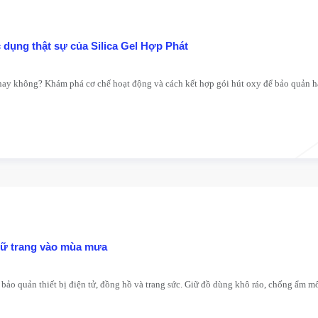
dụng thật sự của Silica Gel Hợp Phát
c hay không? Khám phá cơ chế hoạt động và cách kết hợp gói hút oxy để bảo quản 
 nữ trang vào mùa mưa
bảo quản thiết bị điện tử, đồng hồ và trang sức. Giữ đồ dùng khô ráo, chống ẩm m