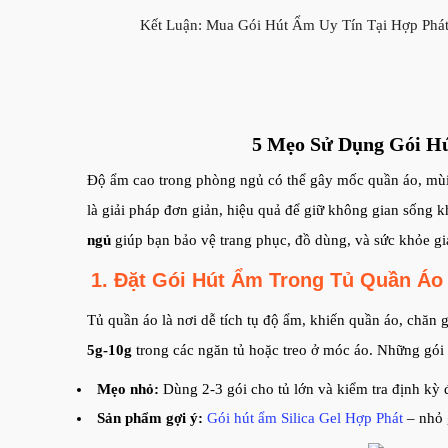
Kết Luận: Mua Gói Hút Ẩm Uy Tín Tại Hợp Ph
5 Mẹo Sử Dụng Gói H
Độ ẩm cao trong phòng ngủ có thể gây mốc quần áo, mùi
là giải pháp đơn giản, hiệu quả để giữ không gian sống k
ngủ
giúp bạn bảo vệ trang phục, đồ dùng, và sức khỏe gi
1. Đặt Gói Hút Ẩm Trong Tủ Quần Áo
Tủ quần áo là nơi dễ tích tụ độ ẩm, khiến quần áo, chăn
5g-10g
trong các ngăn tủ hoặc treo ở móc áo. Những gói 
Mẹo nhỏ:
Dùng 2-3 gói cho tủ lớn và kiểm tra định kỳ đ
Sản phẩm gợi ý:
Gói hút ẩm Silica Gel Hợp Phát
– nhỏ g