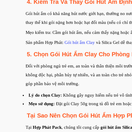
4. Kiểm Tra Và Thay Gói Hút Ẩm Địn
Gói hút ẩm có khả năng hút nước giới hạn, thường no nướ
thay thế khi gói nặng hơn hoặc hạt đổi màu (nếu có chỉ t
Mẹo kiểm tra: Cầm gói hút ẩm, nếu cảm thấy nặng hoặc ẩ
Sản phẩm Hợp Phát:
Gói hút ẩm Clay
và Silica Gel dễ th
5. Chọn Gói Hút Ẩm Clay Cho Phòng
Đối với phòng ngủ trẻ em, an toàn và thân thiện môi trườ
không độc hại, phân hủy tự nhiên, và an toàn cho trẻ nhỏ.
góp phần bảo vệ môi trường.
Lý do chọn Clay:
Không gây nguy hiểm nếu trẻ vô tình 
Mẹo sử dụng:
Đặt gói Clay 50g trong tủ đồ trẻ em hoặ
Tại Sao Nên Chọn Gói Hút Ẩm Hợp P
Tại
Hợp Phát Pack
, chúng tôi cung cấp
gói hút ẩm Silic