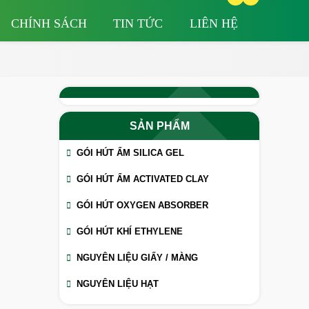
CHÍNH SÁCH
TIN TỨC
LIÊN HỆ
SẢN PHẨM
GÓI HÚT ẨM SILICA GEL
GÓI HÚT ẨM ACTIVATED CLAY
GÓI HÚT OXYGEN ABSORBER
GÓI HÚT KHÍ ETHYLENE
NGUYÊN LIỆU GIẤY / MÀNG
NGUYÊN LIỆU HẠT