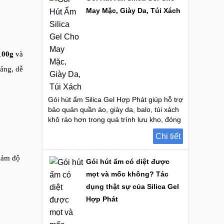
May Mặc, Giày Da, Túi Xách
100g
và
oáng, dễ
Gói hút ẩm Silica Gel Hợp Phát giúp hỗ trợ
bảo quản quần áo, giày da, balo, túi xách
khô ráo hơn trong quá trình lưu kho, đóng
gói và vận chuyển. Tư vấn chọn trọng
Chi tiết
lượng phù hợp.
iảm độ
Gói hút ẩm có diệt được
mọt và mốc không? Tác
dụng thật sự của Silica Gel
Hợp Phát