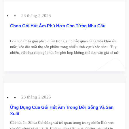
23 tháng 2 2025
Chọn Gói Hút Ẩm Phù Hợp Cho Từng Nhu Cầu
Gói hút ẩm là giải pháp quan trọng giúp bảo quản hàng hóa khỏi ẩm
mốc, kéo dài tuổi thọ sản phẩm trong nhiều lĩnh vực khác nhau. Tuy
nhiên, việc lựa chọn gói hút ẩm phù hợp không chỉ dựa vào giá cả mà
còn phụ thuộc vào tính chất của sản phẩm cần bảo quản. Bài viết này
sẽ giúp bạn hiểu rõ cách chọn gói hút ẩm hiệu quả theo từng nhu cầu
sử dụng.
23 tháng 2 2025
Ứng Dụng Của Gói Hút Ẩm Trong Đời Sống Và Sản
Xuất
Gói hút ẩm Silica Gel đóng vai trò quan trọng trong nhiều lĩnh vực
của đời sống và sản xuất. Chúng giúp kiểm soát độ ẩm, bảo vệ sản