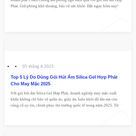
Phát. Giữ phòng khô thoáng, bảo vệ sức khỏe. Đặt ngay hôm nay!
05 tháng 4 2025
Top 5 Lý Do Dùng Gói Hút Ẩm Silica Gel Hợp Phát
Cho May Mặc 2025
Với gói hút ẩm Silica Gel Hợp Phát, doanh nghiệp may mặc xuất
khẩu không chỉ bảo vệ quần áo, giày da, balo khỏi độ ẩm mà còn
củng cố uy tín, chinh phục thị trường quốc tế trong năm 2025. Từ
hiệu quả vượt trội, thiết kế chuyên nghiệp đến dịch vụ tận tâm – đây
là giải pháp không thể thiếu để bạn vượt qua đối thủ.