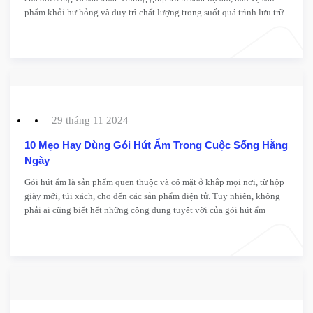
phẩm khỏi hư hỏng và duy trì chất lượng trong suốt quá trình lưu trữ
và vận chuyển. Vậy các doanh nghiệp trong lĩnh vực dệt may, điện tử
và thực phẩm đang sử dụng gói hút ẩm như thế nào? Và lợi ích cụ thể
của chúng ra sao? Hãy cùng tìm hiểu!
29 tháng 11 2024
10 Mẹo Hay Dùng Gói Hút Ẩm Trong Cuộc Sống Hằng
Ngày
Gói hút ẩm là sản phẩm quen thuộc và có mặt ở khắp mọi nơi, từ hộp
giày mới, túi xách, cho đến các sản phẩm điện tử. Tuy nhiên, không
phải ai cũng biết hết những công dụng tuyệt vời của gói hút ẩm
Silica gel trong việc bảo quản đồ dùng hằng ngày. Dưới đây là 10
mẹo hay giúp bạn khai thác tối đa hiệu quả của gói hút ẩm, vừa bảo
vệ đồ dùng vừa tiết kiệm chi phí.