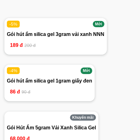
-5%
Mới
Gói hút ẩm silica gel 3gram vải xanh NNN
189 đ
200 đ
-4%
Mới
Gói hút ẩm silica gel 1gram giấy đen
86 đ
90 đ
Khuyến mãi
Gói Hút Ẩm 5gram Vải Xanh Silica Gel
68.000 đ