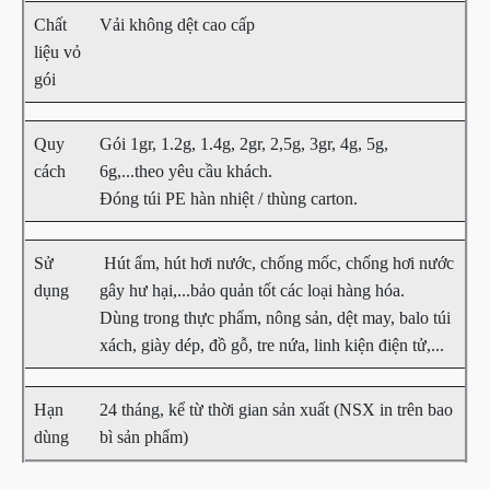
Chất
Vải không dệt cao cấp
liệu vỏ
gói
Quy
Gói 1gr, 1.2g, 1.4g, 2gr, 2,5g, 3gr, 4g, 5g,
cách
6g,...theo yêu cầu khách.
Đóng túi PE hàn nhiệt / thùng carton.
Sử
Hút ẩm, hút hơi nước, chống mốc, chống hơi nước
dụng
gây hư hại,...bảo quản tốt các loại hàng hóa.
Dùng trong thực phẩm, nông sản, dệt may, balo túi
xách, giày dép, đồ gỗ, tre nứa, linh kiện điện tử,...
Hạn
24 tháng, kể từ thời gian sản xuất (NSX in trên bao
dùng
bì sản phẩm)