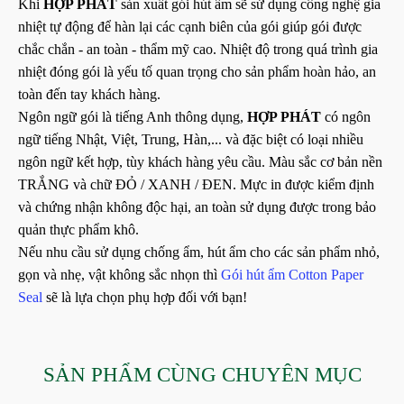
Khi
HỢP PHÁT
sản xuất gói hút ẩm sẽ sử dụng công nghệ gia
nhiệt tự động để hàn lại các cạnh biên của gói giúp gói được
chắc chắn - an toàn - thẩm mỹ cao. Nhiệt độ trong quá trình gia
nhiệt đóng gói là yếu tố quan trọng cho sản phẩm hoàn hảo, an
toàn đến tay khách hàng.
Ngôn ngữ gói là tiếng Anh thông dụng,
HỢP PHÁT
có ngôn
ngữ tiếng Nhật, Việt, Trung, Hàn,... và đặc biệt có loại nhiều
ngôn ngữ kết hợp, tùy khách hàng yêu cầu. Màu sắc cơ bản nền
TRẮNG và chữ ĐỎ / XANH / ĐEN. Mực in được kiểm định
và chứng nhận không độc hại, an toàn sử dụng được trong bảo
quản thực phẩm khô.
Nếu nhu cầu sử dụng chống ẩm, hút ẩm cho các sản phẩm nhỏ,
gọn và nhẹ, vật không sắc nhọn thì
Gói hút ẩm Cotton Paper
Seal
sẽ là lựa chọn phụ hợp đối với bạn!
SẢN PHẨM CÙNG CHUYÊN MỤC