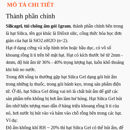
MÔ TẢ CHI TIẾT
Thành phần chính
Silicagel, túi chống ẩm gói 1gram
, thành phần chính bên trong
là hạt Silica, tên gọi khác là Điôxit silic, công thức hóa học đơn
giản của hạt là SiO2.nH2O (n<2).
Hạt
ở dạng cứng và xốp hình tròn hoặc bầu dục, có vô số
khoang rỗng li ti trên bề mặt hạt. Hạt có kích thước bé từ 2mm -
4mm, độ hút ẩm từ 36% - 40% trọng lượng hạt, luôn khô thoáng
khi hút no nước.
Trong đời sống ta thường gặp hạt Silica Gel dạng gói hút ẩm
trong những lọ thuốc, trong gói bánh kẹo, trong sản phẩm điện
tử. Ở đó, hạt Silica Gel đóng vai trò là chất hút ẩm để giữ các
sản phẩm trên không bị hơi ẩm làm hư hỏng. Hạt Silica Gel hút
ẩm nhờ hiện tượng mao dẫn ở hàng triệu khoang rỗng li ti của
nó, hơi nước bị hút vào và bám vào chỗ rỗng bên trong các hạt.
Ví dụ:
Độ ẩm không khí RH ~ 20% thì hạt Silica Gel có thể hút ẩm, để