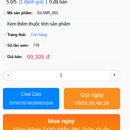
5.0/5
(1 đánh giá)
|
0 đã bán
Mã sản phẩm:
SILIWR_001
Xem thêm thuộc tính sản phẩm
Trạng thái:
Còn hàng
Số lần xem:
779
99,305 đ
Giá bán:
-
+
Gọi ngay
Chat Zalo
0933.29.49.39
2970076749280816168
Mua ngay
Giao Hàng COD Miễn Phí Toàn Quốc