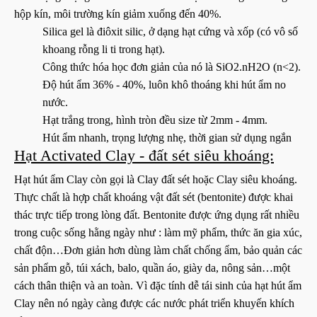
hộp kín, môi trường kín giảm xuống đến 40%.
Silica gel là điôxit silic, ở dạng hạt cứng và xốp (có vô số
khoang rỗng li ti trong hạt).
Công thức hóa học đơn giản của nó là SiO2.nH2O (n<2).
Độ hút ẩm 36% - 40%, luôn khô thoáng khi hút ẩm no
nước.
Hạt trắng trong, hình tròn đều size từ 2mm - 4mm.
Hút ẩm nhanh, trọng lượng nhẹ, thời gian sử dụng ngắn
Hạt Activated Clay - đất sét siêu khoáng:
Hạt hút ẩm Clay còn gọi là Clay đất sét hoặc Clay siêu khoáng.
Thực chất là hợp chất khoáng vật đất sét (bentonite) được khai
thác trực tiếp trong lòng đất. Bentonite được ứng dụng rất nhiều
trong cuộc sống hằng ngày như : làm mỹ phẩm, thức ăn gia xúc,
chất độn…Đơn giản hơn dùng làm chất chống ẩm, bảo quản các
sản phẩm gỗ, túi xách, balo, quần áo, giày da, nông sản…một
cách thân thiện và an toàn. Vì đặc tính dễ tái sinh của hạt hút ẩm
Clay nên nó ngày càng được các nước phát triển khuyến khích