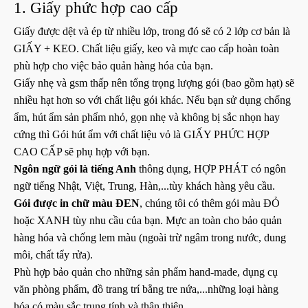
1. Giấy phức hợp cao cấp
Giấy được dệt và ép từ nhiều lớp, trong đó sẽ có 2 lớp cơ bản là
GIẤY + KEO. Chất liệu giấy, keo và mực cao cấp hoàn toàn
phù hợp cho việc bảo quản hàng hóa của bạn.
Giấy nhẹ và gsm thấp nên tổng trọng lượng gói (bao gồm hạt) sẽ
nhiều hạt hơn so với chất liệu gói khác. Nếu bạn sử dụng chống
ẩm, hút ẩm sản phẩm nhỏ, gọn nhẹ và không bị sắc nhọn hay
cứng thì Gói hút ẩm với chất liệu vỏ là GIẤY PHỨC HỢP
CAO CẤP sẽ phụ hợp với bạn.
Ngôn ngữ
gói là tiếng Anh
thông dụng, HỢP PHÁT có ngôn
ngữ tiếng Nhật, Việt, Trung, Hàn,...tùy khách hàng yêu cầu.
Gói được in chữ màu ĐEN
, chúng tôi có thêm gói màu ĐỎ
hoặc XANH tùy nhu cầu của bạn. Mực an toàn cho bảo quản
hàng hóa và chống lem màu (ngoài trừ ngâm trong nước, dung
môi, chất tẩy rửa).
Phù hợp bảo quản cho những sản phẩm hand-made, dụng cụ
văn phòng phẩm, đồ trang trí bằng tre nứa,...những loại hàng
hóa có màu sắc trung tính và thân thiện