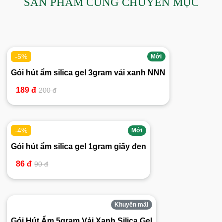
SẢN PHẨM CÙNG CHUYÊN MỤC
-5%
Mới
Gói hút ẩm silica gel 3gram vải xanh NNN
189 đ
200 đ
-4%
Mới
Gói hút ẩm silica gel 1gram giấy đen
86 đ
90 đ
Khuyến mãi
Gói Hút Ẩm 5gram Vải Xanh Silica Gel