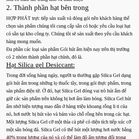
2. Thành phần hạt bên trong
HỢP PHÁT trực tiếp sản xuất và đóng gói nên khách hàng thể
chọn sản phẩm chúng tôi cung cấp sẵn có hoặc yêu cầu loại hạt
có sẵn tại kho công ty. Chúng tôi sẽ sản xuất theo yêu cầu khách
hàng mong muốn.
Đa phần các loại sản phẩm Gói hút ẩm hiện nay trên thị trường
có 2 nhóm thành phần hạt chính, đó là.
Hạt Silica gel Desiccant:
Trong đời sống hàng ngày, người ta thường gặp Silica Gel dạng
gói hút ẩm trong những lọ thuốc tây, trong gói thực phẩm, trong
sản phẩm điện tử. Ở đó, hạt Silica Gel đóng vai trò hút ẩm để
giữ các sản phẩm trên không bị hơi ẩm làm hỏng. Silica Gel hút
ẩm nhờ hiện tượng mao dẫn ở hàng triệu khoang rỗng li ti của
nó, hơi nước bị hút vào và bám vào chỗ rỗng bên trong các hạt.
Một lượng Silica Gel cỡ một thìa cà phê có diện tích tiếp xúc cỡ
một sân bóng đá. Silica Gel có thể hút một lượng hơi nước bằng
40% trọng lượng của nó và có thể làm độ ẩm tương đối trong