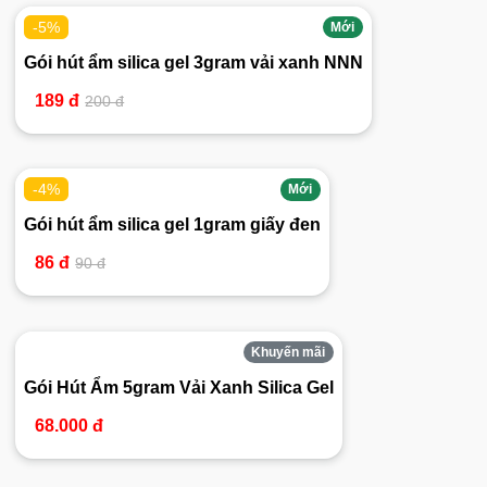
-5%
Mới
Gói hút ẩm silica gel 3gram vải xanh NNN
189 đ
200 đ
-4%
Mới
Gói hút ẩm silica gel 1gram giấy đen
86 đ
90 đ
Khuyến mãi
Gói Hút Ẩm 5gram Vải Xanh Silica Gel
68.000 đ