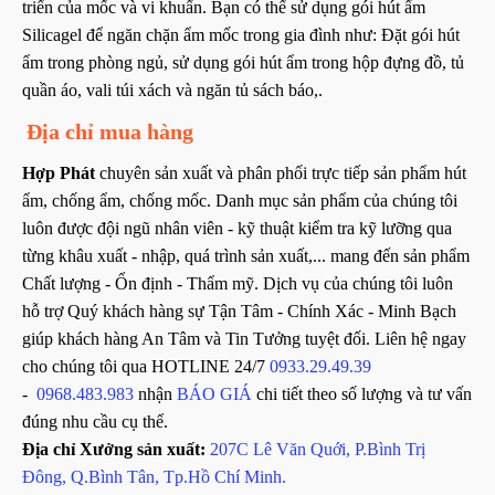
triển của mốc và vi khuẩn. Bạn có thể sử dụng gói hút ẩm
Silicagel để ngăn chặn ẩm mốc trong gia đình như: Đặt gói hút
ẩm trong phòng ngủ, sử dụng gói hút ẩm trong hộp đựng đồ, tủ
quần áo, vali túi xách và ngăn tủ sách báo,.
Địa chỉ mua hàng
Hợp Phát
chuyên sản xuất và phân phối trực tiếp sản phẩm hút
ẩm, chống ẩm, chống mốc. Danh mục sản phẩm của chúng tôi
luôn được đội ngũ nhân viên - kỹ thuật kiểm tra kỹ lưỡng qua
từng khâu xuất - nhập, quá trình sản xuất,... mang đến sản phẩm
Chất lượng - Ổn định - Thẩm mỹ. Dịch vụ của chúng tôi luôn
hỗ trợ Quý khách hàng sự Tận Tâm - Chính Xác - Minh Bạch
giúp khách hàng An Tâm và Tin Tưởng tuyệt đối. Liên hệ ngay
cho chúng tôi qua HOTLINE 24/7
0933.29.49.39
-
0968.483.983
nhận
BÁO GIÁ
chi tiết theo số lượng và tư vấn
đúng nhu cầu cụ thể.
Địa chỉ Xưởng sản xuất:
207C Lê Văn Quới, P.Bình Trị
Đông, Q.Bình Tân, Tp.Hồ Chí Minh.