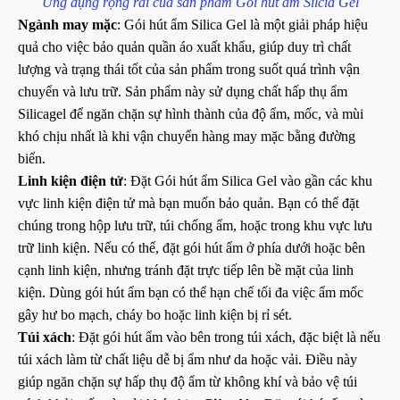
Ứng dụng rộng rãi của sản phẩm Gói hút ẩm Silcia Gel
Ngành may mặc
: Gói hút ẩm Silica Gel là một giải pháp hiệu
quả cho việc bảo quản quần áo xuất khẩu, giúp duy trì chất
lượng và trạng thái tốt của sản phẩm trong suốt quá trình vận
chuyển và lưu trữ. Sản phẩm này sử dụng chất hấp thụ ẩm
Silicagel để ngăn chặn sự hình thành của độ ẩm, mốc, và mùi
khó chịu nhất là khi vận chuyển hàng may mặc bằng đường
biển.
Linh kiện điện tử
: Đặt Gói hút ẩm Silica Gel vào gần các khu
vực linh kiện điện tử mà bạn muốn bảo quản. Bạn có thể đặt
chúng trong hộp lưu trữ, túi chống ẩm, hoặc trong khu vực lưu
trữ linh kiện. Nếu có thể, đặt gói hút ẩm ở phía dưới hoặc bên
cạnh linh kiện, nhưng tránh đặt trực tiếp lên bề mặt của linh
kiện. Dùng gói hút ẩm bạn có thể hạn chế tối đa việc ẩm mốc
gây hư bo mạch, cháy bo hoặc linh kiện bị rỉ sét.
Túi xách
: Đặt gói hút ẩm vào bên trong túi xách, đặc biệt là nếu
túi xách làm từ chất liệu dễ bị ẩm như da hoặc vải. Điều này
giúp ngăn chặn sự hấp thụ độ ẩm từ không khí và bảo vệ túi