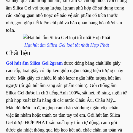
và hiệu quả cao trong hút ẩm, khử ẩm và chống mốc. Gói chống
ẩm Silica Gel với trọng lượng 1gram phù hợp để sử dụng trong
các không gian nhỏ hoặc để bảo vệ sản phẩm có kích thước
nhỏ, gọn giúp tiết kiệm chi phí và bảo quản hàng hóa được an
toàn.
Hạt hút ẩm Silica Gel loại tốt nhất Hợp Phát
Chất liệu
Gói hút ẩm Silica Gel 2gram
được đóng bằng chất liệu giấy
cao cấp, loại giấy có lớp keo giúp ngăn chặng hiện tượng chảy
nước. Mặt giấy có nhiều lổ nhỏ lazer ngăn hiện tượng hút ẩm
ngược (từ gói hút ẩm sang sản phẩm chính). Gói chống ẩm
Silica Gel được in chữ tiếng Anh 100%, sắt nét, rõ ràng, ngôn từ
phù hợp xuất khẩu hàng đi các nước Châu Âu, Châu Mỹ,...
Màu đỏ được in đậm giúp cảnh báo sử dụng ngăn việc chặn
việc ăn nhầm hoặc tránh xa tầm tay trẻ em. Gói hút ẩm Silica
Gel được HỢP PHÁT sản xuất quy trình tự động, cạnh gói
được gia nhiệt thông qua lớp keo kết nối chắc chắn an toàn và