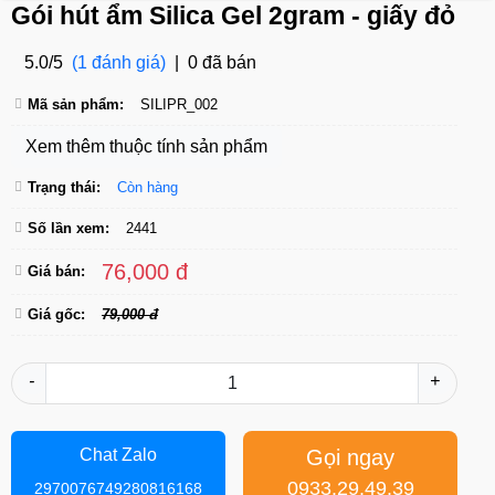
Gói hút ẩm Silica Gel 2gram - giấy đỏ
5.0/5
(1 đánh giá)
|
0 đã bán
Mã sản phẩm:
SILIPR_002
Xem thêm thuộc tính sản phẩm
Trạng thái:
Còn hàng
Số lần xem:
2441
76,000 đ
Giá bán:
Giá gốc:
79,000 đ
-
+
Gọi ngay
Chat Zalo
0933.29.49.39
2970076749280816168