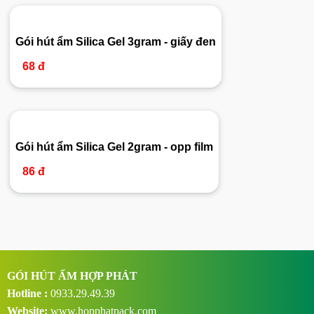
Gói hút ẩm Silica Gel 3gram - giấy đen
68 đ
Gói hút ẩm Silica Gel 2gram - opp film
86 đ
GÓI HÚT ẨM HỢP PHÁT
Hotline :
0933.29.49.39
Website:
www.hopphatpack.com