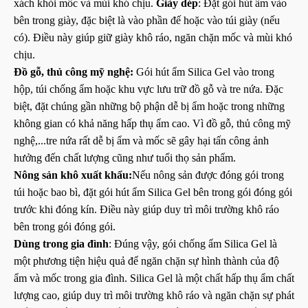
xách khỏi mốc và mùi khó chịu.
Giày dép
: Đặt gói hút ẩm vào
bên trong giày, đặc biệt là vào phần đế hoặc vào túi giày (nếu
có). Điều này giúp giữ giày khô ráo, ngăn chặn mốc và mùi khó
chịu.
Đồ gỗ, thủ công mỹ nghệ:
Gói hút ẩm Silica Gel vào trong
hộp, túi chống ẩm hoặc khu vực lưu trữ đồ gỗ và tre nứa. Đặc
biệt, đặt chúng gần những bộ phận dễ bị ẩm hoặc trong những
không gian có khả năng hấp thụ ẩm cao. Vì đồ gỗ, thủ công mỹ
nghệ,...tre nứa rất dễ bị ẩm và mốc sẽ gây hại tấn công ảnh
hưởng đến chất lượng cũng như tuổi thọ sản phẩm.
Nông sản khô xuất khẩu:
Nếu nông sản được đóng gói trong
túi hoặc bao bì, đặt gói hút ẩm Silica Gel bên trong gói đóng gói
trước khi đóng kín. Điều này giúp duy trì môi trường khô ráo
bên trong gói đóng gói.
Dùng trong gia đình
: Đúng vậy, gói chống ẩm Silica Gel là
một phương tiện hiệu quả để ngăn chặn sự hình thành của độ
ẩm và mốc trong gia đình. Silica Gel là một chất hấp thụ ẩm chất
lượng cao, giúp duy trì môi trường khô ráo và ngăn chặn sự phát